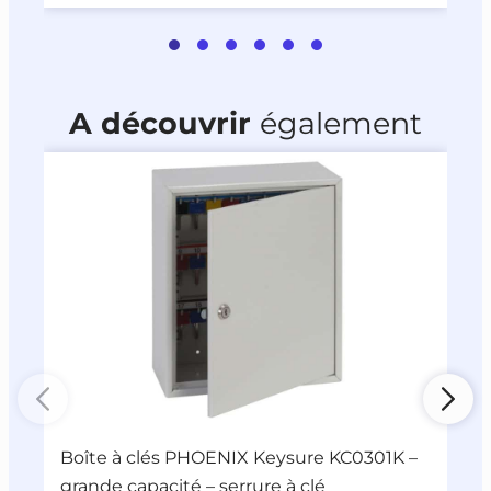
A découvrir
également
Boîte à clés PHOENIX Keysure KC0301K –
B
grande capacité – serrure à clé
c