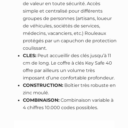
de valeur en toute sécurité. Accès
€
Ä
simple et centralisé pour différents
.
C
groupes de personnes (artisans, loueur
H
de véhicules, sociétés de services,
T
médecins, vacanciers, etc.) Rouleaux
E
protégés par un capuchon de protection
R
coulissant.
K
CLES:
Peut accueillir des clés jusqu’à 11
E
cm de long. Le coffre à clés Key Safe 40
Y
offre par ailleurs un volume très
S
imposant d’une confortable profondeur.
A
CONSTRUCTION:
Boîtier très robuste en
F
zinc moulé.
E
COMBINAISON:
Combinaison variable à
4
4 chiffres 10.000 codes possibles.
0
S
B