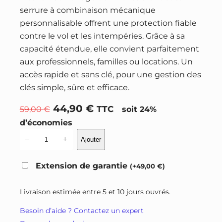
serrure à combinaison mécanique
personnalisable offrent une protection fiable
contre le vol et les intempéries. Grâce à sa
capacité étendue, elle convient parfaitement
aux professionnels, familles ou locations. Un
accès rapide et sans clé, pour une gestion des
clés simple, sûre et efficace.
L
L
44,90
€
59,00
€
TTC
soit 24%
e
e
d’économies
p
p
q
−
+
Ajouter
r
r
u
a
i
i
Extension de garantie
(
+
49,00
€
)
n
x
x
t
i
a
Livraison estimée entre 5 et 10 jours ouvrés.
i
n
c
Besoin d’aide ? Contactez un expert
t
i
t