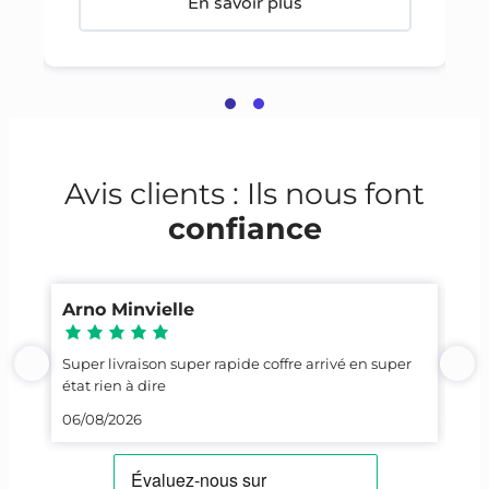
En savoir plus
Avis clients : Ils nous font
confiance
Arno Minvielle
Ca
Super livraison super rapide coffre arrivé en super
Top
état rien à dire
23/
06/08/2026