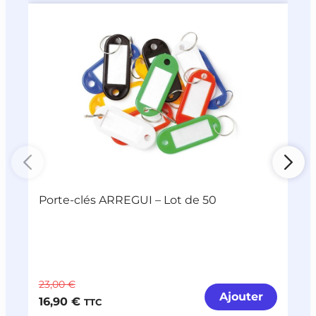
Porte-clés ARREGUI – Lot de 50
D
R
23,00 €
2
Ajouter
16,90 €
1
TTC