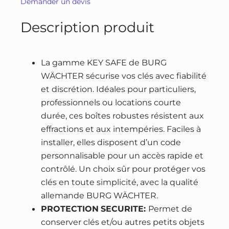
Demander un devis
é
t
u
d
i
e
Description produit
e
a
l
B
l
e
o
é
s
La gamme KEY SAFE de BURG
î
t
t
WÄCHTER sécurise vos clés avec fiabilité
t
a
et discrétion. Idéales pour particuliers,
e
i
:
professionnels ou locations courte
à
durée, ces boîtes robustes résistent aux
t
4
c
effractions et aux intempéries. Faciles à
4
l
installer, elles disposent d’un code
:
,
é
personnalisable pour un accès rapide et
5
9
s
contrôlé. Un choix sûr pour protéger vos
9
0
B
clés en toute simplicité, avec la qualité
,
U
allemande BURG WÄCHTER.
0
€
R
PROTECTION
SECURITE:
Permet de
0
.
G
conserver clés et/ou autres petits objets
W