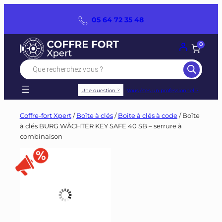
Panneau de gestion des cookies
Aller
05 64 72 35 48
au
contenu
0
Recherche
de
produits
Une question ?
Vous êtes un professionnel ?
Coffre-fort Xpert
/
Boîte à clés
/
Boite à clés à code
/ Boîte
à clés BURG WÄCHTER KEY SAFE 40 SB – serrure à
combinaison