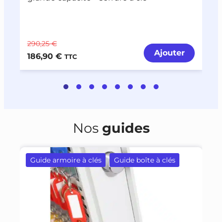
290,25 €
2
Ajouter
186,90 €
1
TTC
Nos
guides
Guide armoire à clés
Guide boîte à clés