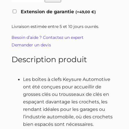
r
r
u
a
i
i
Extension de garantie
(
+
49,00
€
)
n
x
x
t
i
a
Livraison estimée entre 5 et 10 jours ouvrés.
i
n
c
Besoin d’aide ? Contactez un expert
t
i
t
Demander un devis
é
t
u
d
i
e
Description produit
e
a
l
B
l
e
o
é
s
Les boîtes à clefs Keysure Automotive
î
t
t
ont été conçues pour accueillir de
t
a
grosses clés ou trousseaux de clés en
e
i
:
espaçant davantage les crochets, les
à
rendant idéales pour les garages ou
t
2
c
l’industrie automobile, où des crochets
7
l
bien espacés sont nécessaires.
:
6
é