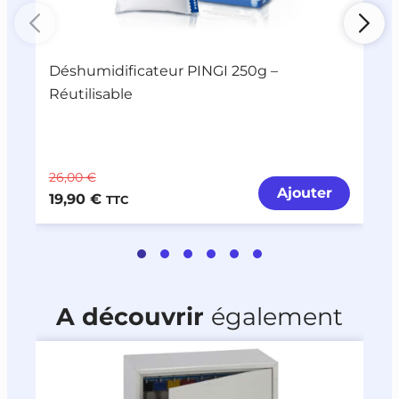
Déshumidificateur PINGI 250g –
L
Réutilisable
26,00 €
2
Ajouter
19,90 €
1
TTC
A découvrir
également