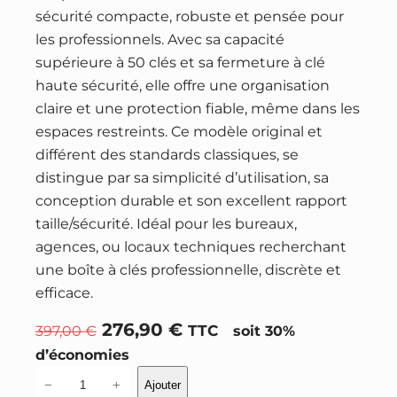
sécurité compacte, robuste et pensée pour
les professionnels. Avec sa capacité
supérieure à 50 clés et sa fermeture à clé
haute sécurité, elle offre une organisation
claire et une protection fiable, même dans les
espaces restreints. Ce modèle original et
différent des standards classiques, se
distingue par sa simplicité d’utilisation, sa
conception durable et son excellent rapport
taille/sécurité. Idéal pour les bureaux,
agences, ou locaux techniques recherchant
une boîte à clés professionnelle, discrète et
efficace.
L
L
276,90
€
397,00
€
TTC
soit 30%
e
e
d’économies
p
p
q
−
+
Ajouter