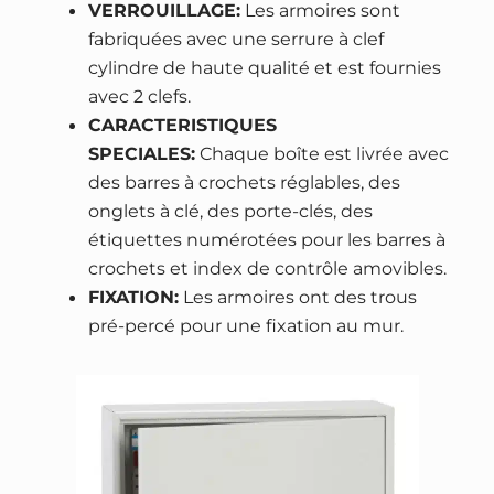
VERROUILLAGE:
Les armoires sont
3
,
s
fabriquées avec une serrure à clef
9
9
P
cylindre de haute qualité et est fournies
7
0
H
avec 2 clefs.
,
O
CARACTERISTIQUES
0
€
E
SPECIALES:
Chaque boîte est livrée avec
0
.
N
des barres à crochets réglables, des
I
onglets à clé, des porte-clés, des
€
X
étiquettes numérotées pour les barres à
.
K
crochets et index de contrôle amovibles.
e
FIXATION:
Les armoires ont des trous
y
pré-percé pour une fixation au mur.
s
u
r
e
K
C