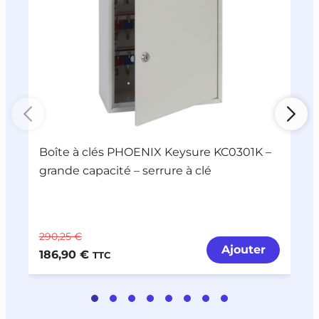
Boîte à clés PHOENIX Keysure KC0301K –
B
grande capacité – serrure à clé
c
290,25 €
2
Ajouter
186,90 €
1
TTC