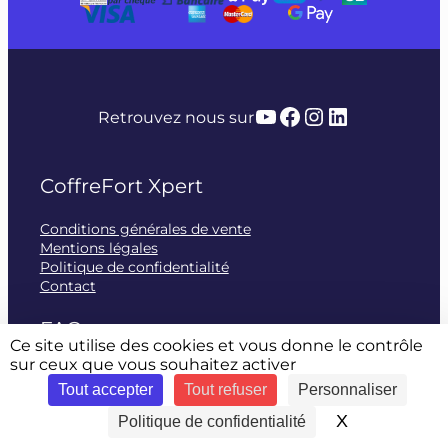
YouTube
Facebook
Instagram
LinkedIn
Retrouvez nous sur
CoffreFort Xpert
Conditions générales de vente
Mentions légales
Politique de confidentialité
Contact
FAQ
Ce site utilise des cookies et vous donne le contrôle
sur ceux que vous souhaitez activer
Modes et frais de livraison
Tout accepter
Tout refuser
Personnaliser
Moyens de paiement
Pays de livraison
X
Masquer le 
Politique de confidentialité
Retourner un article