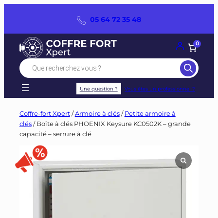
Panneau de gestion des cookies
Aller
05 64 72 35 48
au
contenu
0
Recherche
de
produits
Une question ?
Vous êtes un professionnel ?
Coffre-fort Xpert
/
Armoire à clés
/
Petite armoire à
clés
/ Boîte à clés PHOENIX Keysure KC0502K – grande
capacité – serrure à clé