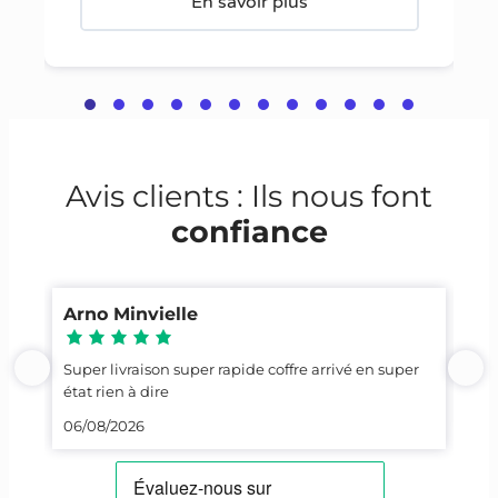
En savoir plus
Avis clients : Ils nous font
confiance
Arno Minvielle
Ca
Super livraison super rapide coffre arrivé en super
Top
état rien à dire
23/
06/08/2026