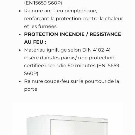
(EN 15659 S60P)
u
Rainure anti-feu périphérique,
g
renforçant la protection contre la chaleur
e
et les fumées
–
PROTECTION INCENDIE / RESISTANCE
S
AU FEU :
e
Matériau ignifuge selon DIN 4102-A1
r
inséré dans les parois/ une protection
r
certifiée incendie 60 minutes (EN 15659
u
S60P)
r
Rainure coupe-feu sur le pourtour de la
e
porte
H
a
u
t
e
S