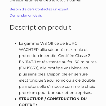
Livraison estimée entre 5 et 10 jours ouvrés.
i
n
c
Besoin d’aide ? Contactez un expert
t
i
t
Demander un devis
é
t
u
d
i
e
Description produit
e
a
l
C
l
e
o
é
s
La gamme WS Office de BURG
f
t
t
WÄCHTER allie sécurité maximale et
f
a
protection incendie. Certifiée Classe 2
r
i
:
EN 1143-1 et résistante au feu 60 minutes
e
(EN 15659), elle protège vos biens les
t
3
-
plus sensibles. Disponible en serrure
2
f
électronique SecuTronic ou à clé double
:
6
o
panneton, elle s’impose comme le choix
4
0
r
premium pour bureaux et entreprises.
2
,
t
STRUCTURE / CONSTRUCTION DU
3
9
B
COFFRE :