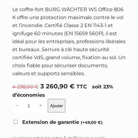
Le coffre-fort BURG WÄCHTER WS Office 806
K offre une protection maximale contre le vol
et l’incendie. Certifié Classe 2 EN 1143-1 et
ignifuge 60 minutes (EN 15659 S60P), il est
idéal pour les entreprises, professions libérales
et bureaux. Serrure à clé haute sécurité
certifiée VdS, grand volume, fixation au sol. Un
choix fiable pour sécuriser documents,
valeurs et supports sensibles.
L
L
3 260,90
€
4 238,00
€
TTC
soit 23%
e
e
d’économies
p
p
q
−
+
Ajouter
r
r
u
a
i
i
Extension de garantie
(
+
49,00
€
)
n
x
x
t
i
a