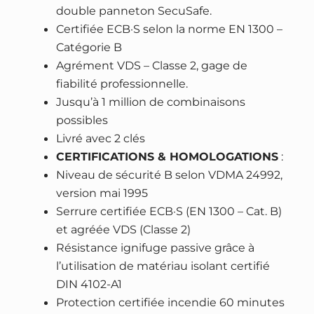
-
double panneton SecuSafe.
L
Certifiée ECB·S selon la norme EN 1300 –
i
Catégorie B
n
Agrément VDS – Classe 2, gage de
e
fiabilité professionnelle.
8
Jusqu’à 1 million de combinaisons
0
possibles
6
Livré avec 2 clés
K
CERTIFICATIONS & HOMOLOGATIONS
:
–
Niveau de sécurité B selon VDMA 24992,
S
version mai 1995
2
Serrure certifiée ECB·S (EN 1300 – Cat. B)
&
et agréée VDS (Classe 2)
I
Résistance ignifuge passive grâce à
g
l’utilisation de matériau isolant certifié
n
DIN 4102-A1
i
Protection certifiée incendie 60 minutes
f