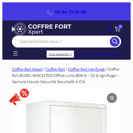
Panneau de gestion des cookies
Aller
05 64 72 35 48
au
contenu
0
Recherche
de
produits
Une question ?
Vous êtes un professionnel ?
Coffre-fort Xpert
/
Coffre-fort
/
Coffre-fort ignifugé
/ Coffre-
fort BURG-WÄCHTER Office-Line 806 K – S2 & Ignifuge –
Serrure Haute Sécurité SecuSafe à Clé