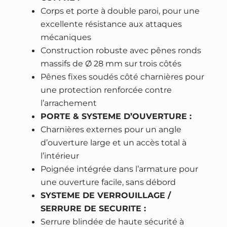
8
0
U
Corps et porte à double paroi, pour une
,
R
excellente résistance aux attaques
0
€
G
mécaniques
0
.
-
Construction robuste avec pênes ronds
W
massifs de Ø 28 mm sur trois côtés
€
Ä
Pênes fixes soudés côté charnières pour
.
C
une protection renforcée contre
H
l’arrachement
T
PORTE & SYSTEME D’OUVERTURE :
E
Charnières externes pour un angle
R
d’ouverture large et un accès total à
O
l’intérieur
f
Poignée intégrée dans l’armature pour
f
une ouverture facile, sans débord
i
SYSTEME DE VERROUILLAGE /
c
SERRURE DE SECURITE :
e
Serrure blindée de haute sécurité à