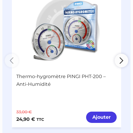
Thermo-hygromètre PINGI PHT-200 –
P
Anti-Humidité
33,00 €
6
Ajouter
24,90 €
4
TTC