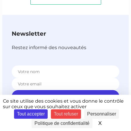
Newsletter
Restez informé des nouveautés
Ce site utilise des cookies et vous donne le contrôle
sur ceux que vous souhaitez activer
Nous utilisons Brevo en tant que plateforme marketing.
Tout accepter
Tout refuser
Personnaliser
En soumettant ce formulaire, vous reconnaissez que les
informations que vous allez fournir seront transmises à
X
Masquer le 
Politique de confidentialité
Brevo en sa qualité de processeur de données; et ce