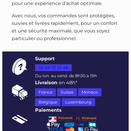
pour une expérience d’achat optimale.
Avec nous, vos commandes sont protégées,
suivies et livrées rapidement, pour un confort
et une sécurité maximale, que vous soyez
particulier ou professionnel.
Support
05 64 72 35 48
Du lun. au vend. de 8h30 à 19h
Livraison
en 48h*
France
Suisse
Monaco
Belgique
Luxembourg
Paiements