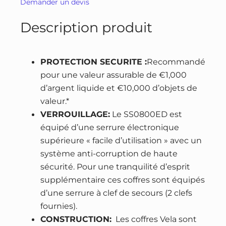
Demander un devis
é
t
u
d
i
e
Description produit
e
a
l
C
l
e
o
é
s
PROTECTION SECURITE :
Recommandé
f
t
t
pour une valeur assurable de €1,000
f
a
d’argent liquide et €10,000 d’objets de
r
i
:
valeur.*
e
VERROUILLAGE:
Le SS0800ED est
t
7
-
équipé d’une serrure électronique
6
f
supérieure « facile d’utilisation » avec un
:
,
o
système anti-corruption de haute
1
9
r
sécurité. Pour une tranquilité d’esprit
3
0
t
supplémentaire ces coffres sont équipés
3
d
d’une serrure à clef de secours (2 clefs
,
€
e
fournies).
0
.
d
CONSTRUCTION:
Les coffres Vela sont
0