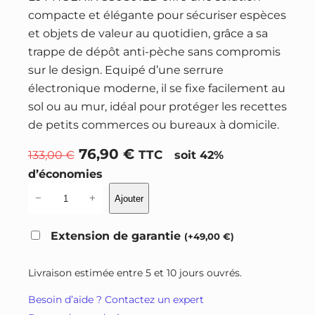
compacte et élégante pour sécuriser espèces
et objets de valeur au quotidien, grâce a sa
trappe de dépôt anti-pèche sans compromis
sur le design. Equipé d’une serrure
électronique moderne, il se fixe facilement au
sol ou au mur, idéal pour protéger les recettes
de petits commerces ou bureaux à domicile.
L
L
76,90
€
133,00
€
TTC
soit 42%
e
e
d’économies
p
p
q
−
+
Ajouter
r
r
u
a
i
i
Extension de garantie
(
+
49,00
€
)
n
x
x
t
i
a
Livraison estimée entre 5 et 10 jours ouvrés.
i
n
c
Besoin d’aide ? Contactez un expert
t
i
t