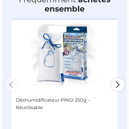
ensemble
Déshumidificateur PINGI 250g –
T
Réutilisable
A