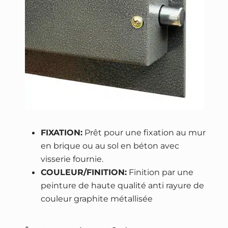
t
r
o
n
i
q
u
e
FIXATION:
Prêt pour une fixation au mur
en brique ou au sol en béton avec
visserie fournie.
COULEUR/FINITION:
Finition par une
peinture de haute qualité anti rayure de
couleur graphite métallisée