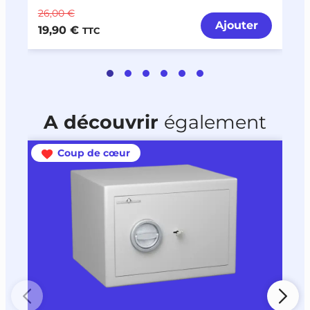
26,00 €
2
Ajouter
19,90 €
1
TTC
A découvrir
également
Coup de cœur