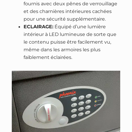
é
fournis avec deux pênes de verrouillage
p
et des charnières intérieures cachées
€
ô
pour une sécurité supplémentaire.
.
t
ECLAIRAGE:
Équipé d’une lumière
P
intérieur à LED lumineuse de sorte que
H
le contenu puisse être facilement vu,
O
même dans les armoires les plus
E
faiblement éclairées.
N
I
X
V
e
l
a
S
S
0