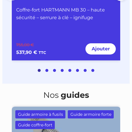
Coffre-fort HARTMANN MB 30 – haute
C
sécurité – serrure à clé – ignifuge
s
755,00 €
1
Ajouter
537,90 €
1
TTC
Nos
guides
Guide armoire à fusils
Guide armoire forte
Guide coffre-fort