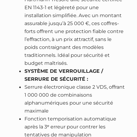
f
a
EN 1143-1 et légèreté pour une
r
i
:
installation simplifiée. Avec un montant
e
assurable jusqu’à 25 000 €, ces coffres-
t
2
-
forts offrent une protection fiable contre
7
f
l’effraction, à un prix attractif, sans le
:
4
o
poids contraignant des modèles
3
4
r
traditionnels. Idéal pour sécurité et
5
,
t
budget maîtrisés.
0
9
H
SYSTÈME DE VERROUILLAGE /
0
0
A
SERRURE DE SÉCURITÉ :
,
R
Serrure électronique classe 2 VDS, offrant
0
€
T
1 000 000 de combinaisons
0
.
M
alphanumériques pour une sécurité
A
maximale
€
N
Fonction temporisation automatique
.
N
après la 3ᵉ erreur pour contrer les
N
tentatives de manipulation