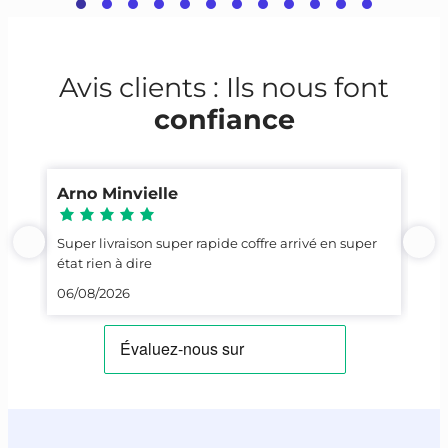
Avis clients : Ils nous font
confiance
Arno Minvielle
Ca
Super livraison super rapide coffre arrivé en super
Top
état rien à dire
23/
06/08/2026