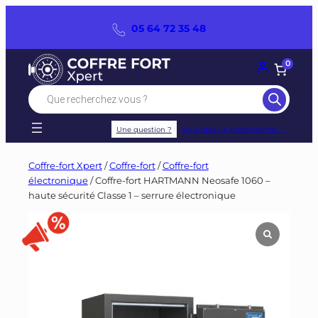
Panneau de gestion des cookies
Aller
05 64 72 35 48
au
contenu
0
Recherche
de
produits
Une question ?
Vous êtes un professionnel ?
Coffre-fort Xpert
/
Coffre-fort
/
Coffre-fort
électronique
/ Coffre-fort HARTMANN Neosafe 1060 –
haute sécurité Classe 1 – serrure électronique