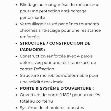
e
Blindage au manganèse du mécanisme
o
pour une protection anti-perçage
s
performante
a
Verrouillage assuré par pênes tournants
f
chromés anti-sciage pour une résistance
e
renforcée
1
STRUCTURE / CONSTRUCTION DE
0
L’ARMOIRE :
6
Construction renforcée avec 4 parois
0
défensives pour une résistance accrue
–
contre l’effraction
h
Structure monobloc indéformable pour
a
une solidité maximale
u
PORTE & SYSTÈME D’OUVERTURE :
t
Ouverture de porte à 180° pour un accès
e
total au contenu
s
Système de charnières robustes
é