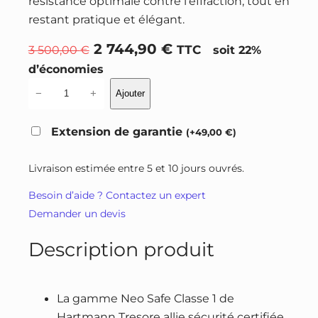
résistance optimale contre l’effraction, tout en
restant pratique et élégant.
L
L
2 744,90
€
3 500,00
€
TTC
soit 22%
e
e
d’économies
p
p
q
−
+
Ajouter
r
r
u
a
i
i
Extension de garantie
(
+
49,00
€
)
n
x
x
t
i
a
Livraison estimée entre 5 et 10 jours ouvrés.
i
n
c
Besoin d’aide ? Contactez un expert
t
i
t
Demander un devis
é
t
u
d
i
e
Description produit
e
a
l
C
l
e
o
é
s
La gamme Neo Safe Classe 1 de
f
t
t
Hartmann Tresore allie sécurité certifiée