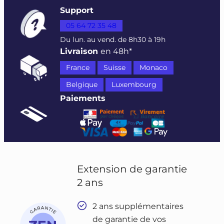
Support
05 64 72 35 48
Du lun. au vend. de 8h30 à 19h
Livraison
en 48h*
France
Suisse
Monaco
Belgique
Luxembourg
Paiements
Extension de garantie
2 ans
2 ans supplémentaires
de garantie de vos