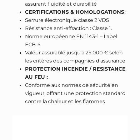
assurant fluidité et durabilité
c
CERTIFICATIONS & HOMOLOGATIONS
:
u
Serrure électronique classe 2 VDS
r
Résistance anti-effraction : Classe 1.
i
Norme européenne EN 1143-1 – Label
t
ECB-S
é
Valeur assurable jusqu’à 25 000 € selon
C
les critères des compagnies d’assurance
l
PROTECTION INCENDIE / RESISTANCE
a
AU FEU :
s
Conforme aux normes de sécurité en
s
vigueur, offrant une protection standard
e
contre la chaleur et les flammes
1
–
s
e
r