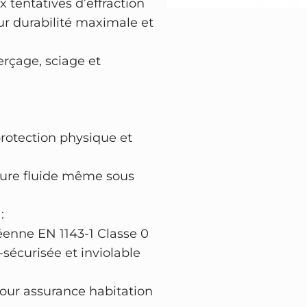
x tentatives d’effraction
e
ur durabilité maximale et
c
t
erçage, sciage et
D
u
o
0
rotection physique et
0
9
ure fluide même sous
3
–
:
h
éenne EN 1143-1 Classe 0
a
-sécurisée et inviolable
u
t
ur assurance habitation
e