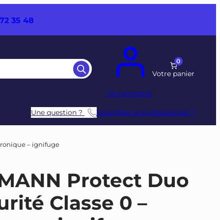
72 35 48
0
Se connecter
Une question ?
Vous êtes un professionnel ?
tronique – ignifuge
TMANN Protect Duo
rité Classe 0 –