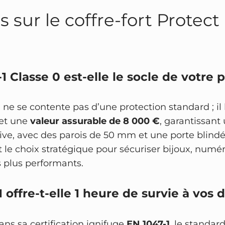
q
 sur le coffre-fort Protec
u
e
–
i
1 Classe 0 est-elle le socle de votre 
g
n
i
3
ne se contente pas d’une protection standard ; i
f
met une
valeur assurable de 8 000 €
, garantissant
u
ve, avec des parois de 50 mm et une porte blindé
g
est le choix stratégique pour sécuriser bijoux, num
e
s plus performants.
 offre-t-elle 1 heure de survie à vos
ns sa certification ignifuge
EN 1047-1
, le standar