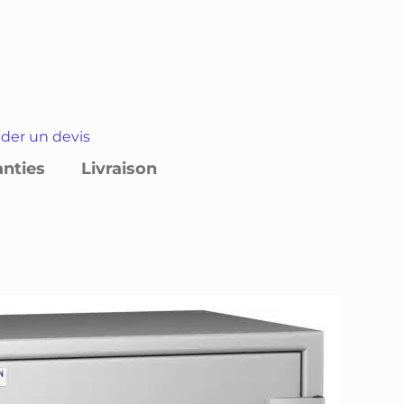
er un devis
anties
Livraison