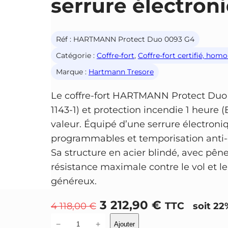
serrure électron
Réf :
HARTMANN Protect Duo 0093 G4
Catégorie :
Coffre-fort
, 
Coffre-fort certifié, hom
Marque :
Hartmann Tresore
Le coffre-fort HARTMANN Protect Duo 
1143-1) et protection incendie 1 heure 
valeur. Équipé d’une serrure électron
programmables et temporisation anti-ef
Sa structure en acier blindé, avec pêne
résistance maximale contre le vol et l
généreux.
L
L
3 212,90
€
TTC
4 118,00
€
soit 22
e
e
q
−
+
Ajouter