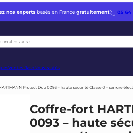
ez nos experts
basés en France
gratuitement
05 64 
che
s
ques
Ventes flash
Nouveautés
t HARTMANN Protect Duo 0093 – haute sécurité Classe 0 – serrure élec
Coffre-fort HAR
0093 – haute sécu