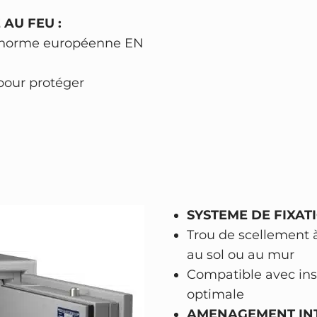
s
 AU FEU :
é
, norme européenne EN
c
u
pour protéger
r
i
t
é
C
l
a
SYSTEME DE FIXATI
s
Trou de scellement 
s
au sol ou au mur
e
Compatible avec inst
0
optimale
–
AMENAGEMENT
IN