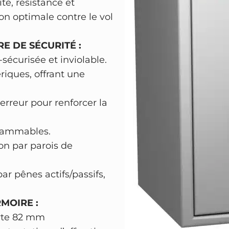
i
:
ité, résistance et
f
t
3
tion optimale contre le vol
o
2
r
E DE SÉCURITÉ :
:
1
t
-sécurisée et inviolable.
4
2
H
iques, offrant une
A
1
,
R
1
9
rreur pour renforcer la
T
8
0
M
,
grammables.
A
0
€
n par parois de
N
0
.
N
par pênes actifs/passifs,
P
€
r
MOIRE :
.
o
orte 82 mm
t