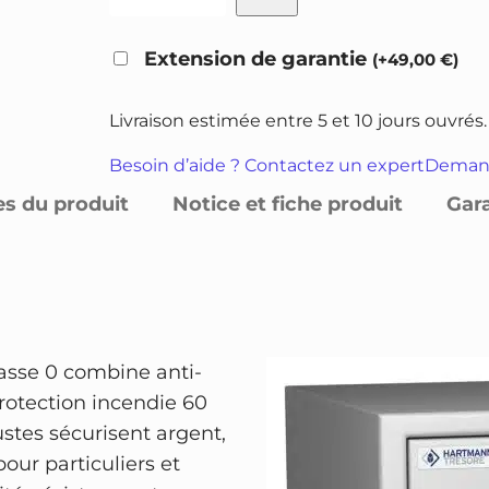
u
p
p
a
r
r
Extension de garantie
(
+
49,00
€
)
n
i
i
t
x
x
Livraison estimée entre 5 et 10 jours ouvrés.
i
i
a
t
Besoin d’aide ? Contactez un expert
Demand
n
c
é
es du produit
Notice et fiche produit
Gar
i
t
d
t
u
e
i
e
C
o
a
l
f
l
e
se 0 combine anti-
f
é
s
protection incendie 60
r
t
t
ustes sécurisent argent,
e
a
our particuliers et
-