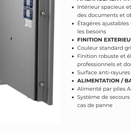
s
Intérieur spacieux 
e
des documents et ob
r
Étagères ajustables 
r
les besoins
u
FINITION EXTERIEU
r
Couleur standard gri
e
Finition robuste et
é
professionnels et d
l
Surface anti-rayures
e
ALIMENTATION / BA
c
Alimenté par piles A
t
Système de secours 
r
cas de panne
o
n
i