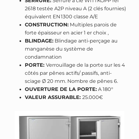
SERRURE:
Serrure à clé WITTKOPP ref
€
N
2618 testée A2P niveau A (2 clés fournies)
.
N
équivalent EN 1300 classe A/E
P
CONSTRUCTION:
Multiples parois de
r
forte épaisseur en acier 1 er choix ,
o
BLINDAGE:
Blindage anti-perçage au
t
manganèse du système de
e
condamnation
c
PORTE:
Verrouillage de la porte sur les 4
t
côtés par pênes actifs/ passifs, anti-
D
sciage Ø 20 mm. Nombre de pênes 6.
u
OUVERTURE DE LA PORTE:
A 180°
o
VALEUR ASSURABLE:
25.000€
1
0
4
0
–