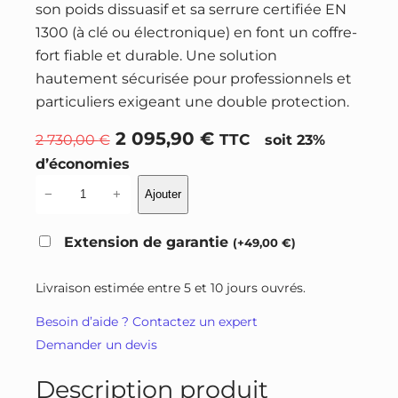
son poids dissuasif et sa serrure certifiée EN
1300 (à clé ou électronique) en font un coffre-
fort fiable et durable. Une solution
hautement sécurisée pour professionnels et
particuliers exigeant une double protection.
L
L
2 095,90
€
2 730,00
€
TTC
soit 23%
e
e
d’économies
p
p
q
−
+
Ajouter
r
r
u
a
i
i
Extension de garantie
(
+
49,00
€
)
n
x
x
t
i
a
Livraison estimée entre 5 et 10 jours ouvrés.
i
n
c
Besoin d’aide ? Contactez un expert
t
i
t
Demander un devis
é
t
u
d
i
e
Description produit
e