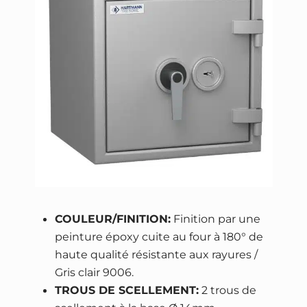
s
e
1
–
s
e
r
r
u
r
e
à
c
COULEUR/FINITION:
Finition par une
l
peinture époxy cuite au four à 180° de
é
haute qualité résistante aux rayures /
A
Gris clair 9006.
2
TROUS DE SCELLEMENT:
2 trous de
P