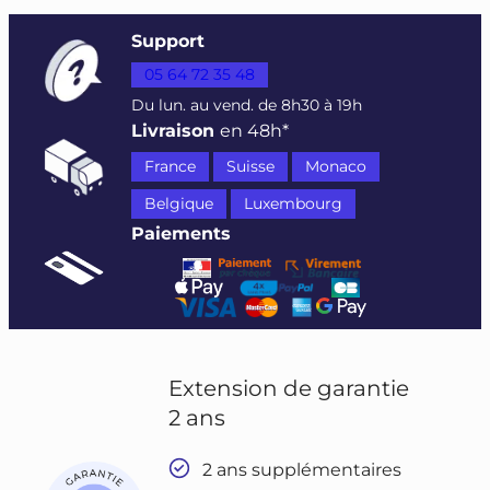
Support
05 64 72 35 48
Du lun. au vend. de 8h30 à 19h
Livraison
en 48h*
France
Suisse
Monaco
Belgique
Luxembourg
Paiements
Extension de garantie
2 ans
2 ans supplémentaires