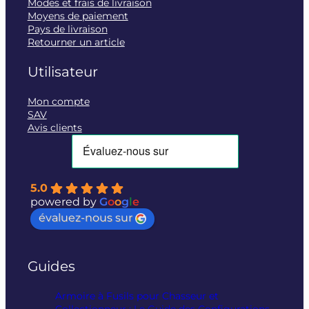
Modes et frais de livraison
Moyens de paiement
Pays de livraison
Retourner un article
Utilisateur
Mon compte
SAV
Avis clients
5.0
powered by
G
o
o
g
l
e
évaluez-nous sur
Guides
Armoire à Fusils pour Chasseur et
Collectionneur : Le Guide des Configurations