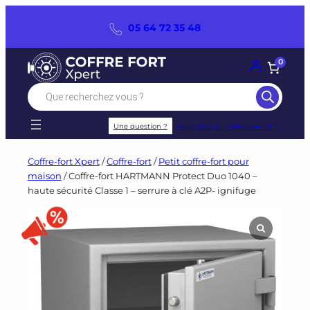
Panneau de gestion des cookies
Aller
05 64 72 35 48
au
contenu
0
Recherche
de
produits
Une question ?
Vous êtes un professionnel ?
Coffre-fort Xpert
/
Coffre-fort
/
Petit coffre-fort pour
maison
/ Coffre-fort HARTMANN Protect Duo 1040 –
haute sécurité Classe 1 – serrure à clé A2P- ignifuge