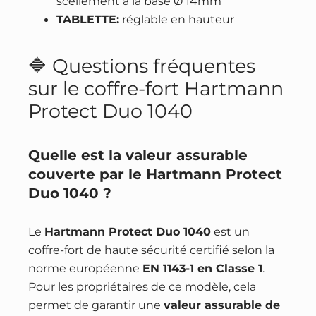
scellement à la base Ø 14mm
-
TABLETTE:
réglable en hauteur
i
g
🔷 Questions fréquentes
n
sur le coffre-fort Hartmann
i
Protect Duo 1040
f
u
g
Quelle est la valeur assurable
e
couverte par le Hartmann Protect
Duo 1040 ?
Le
Hartmann Protect Duo 1040
est un
coffre-fort de haute sécurité certifié selon la
norme européenne
EN 1143-1 en Classe 1
.
Pour les propriétaires de ce modèle, cela
permet de garantir une
valeur assurable de