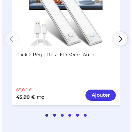
Pack 2 Réglettes LED 30cm Auto
L
65,00 €
2
Ajouter
45,90 €
1
TTC