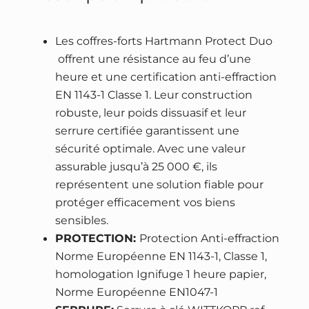
a
l
C
l
e
o
é
s
Les coffres-forts Hartmann Protect Duo
f
t
t
offrent une résistance au feu d’une
f
a
heure et une certification anti-effraction
r
i
:
EN 1143-1 Classe 1. Leur construction
e
robuste, leur poids dissuasif et leur
t
2
-
serrure certifiée garantissent une
0
f
sécurité optimale. Avec une valeur
:
9
o
assurable jusqu’à 25 000 €, ils
2
5
r
représentent une solution fiable pour
7
,
t
protéger efficacement vos biens
3
9
H
sensibles.
0
0
A
PROTECTION:
Protection Anti-effraction
,
R
Norme Européenne EN 1143-1, Classe 1,
0
€
T
homologation Ignifuge 1 heure papier,
0
.
M
Norme Européenne EN1047-1
A