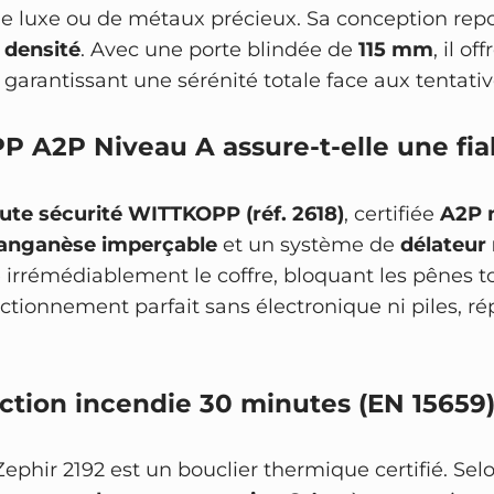
de luxe ou de métaux précieux. Sa conception repo
 densité
. Avec une porte blindée de
115 mm
, il o
garantissant une sérénité totale face aux tentati
P A2P Niveau A assure-t-elle une fiab
ute sécurité WITTKOPP (réf. 2618)
, certifiée
A2P 
manganèse imperçable
et un système de
délateu
e irrémédiablement le coffre, bloquant les pênes 
nctionnement parfait sans électronique ni piles, r
tection incendie 30 minutes (EN 15659)
e Zephir 2192 est un bouclier thermique certifié. 