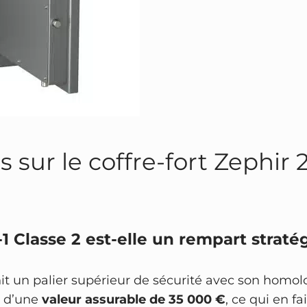
r
e
à
c
l
é
–
i
sur le coffre-fort Zephir 2
g
n
i
f
-1 Classe 2 est-elle un rempart straté
u
g
e
it un palier supérieur de sécurité avec son hom
r d’une
valeur assurable de 35 000 €
, ce qui en fa