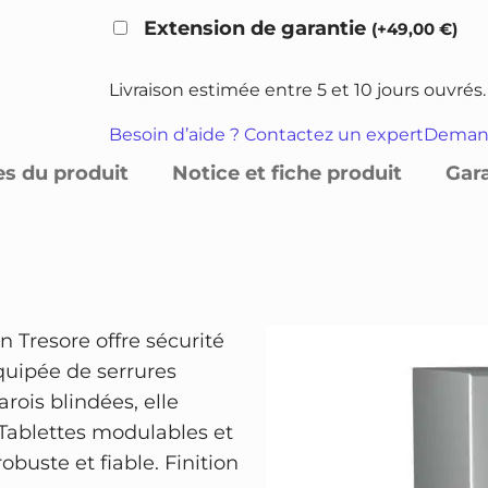
a
r
r
Extension de garantie
(
+
49,00
€
)
n
i
i
t
x
x
Livraison estimée entre 5 et 10 jours ouvrés.
i
i
a
t
Besoin d’aide ? Contactez un expert
Demand
n
c
é
es du produit
Notice et fiche produit
Gar
i
t
d
t
u
e
i
e
C
o
a
l
f
l
e
Tresore offre sécurité
f
é
s
Équipée de serrures
r
t
t
arois blindées, elle
e
a
Tablettes modulables et
-
i
:
obuste et fiable. Finition
f