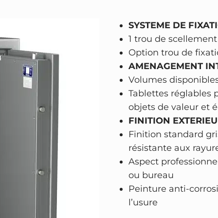
i
t
SYSTEME DE FIXATI
é
1 trou de scellement
C
Option trou de fixat
l
AMENAGEMENT
IN
a
Volumes disponibles
s
Tablettes réglables
s
objets de valeur et
e
FINITION EXTERIEU
2
Finition standard gr
–
résistante aux rayur
s
Aspect professionn
e
ou bureau
r
Peinture anti-corrosi
r
l’usure
u