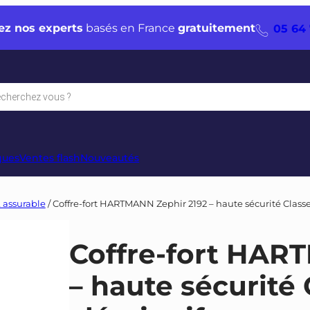
ez nos experts
basés en France
gratuitement
05 64 
che
s
ques
Ventes flash
Nouveautés
& assurable
/ Coffre-fort HARTMANN Zephir 2192 – haute sécurité Classe 
Coffre-fort HAR
– haute sécurité 