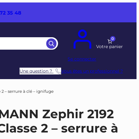
72 35 48
0
Se connecter
Une question ?
Vous êtes un professionnel ?
2 – serrure à clé – ignifuge
TMANN Zephir 2192
Classe 2 – serrure à