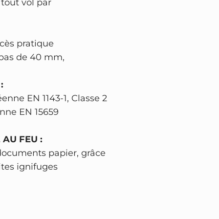
 tout vol par
r
2
1
ccès pratique
9
u pas de 40 mm,
2
–
:
h
enne EN 1143-1, Classe 2
a
nne EN 15659
u
t
 AU FEU :
e
documents papier, grâce
s
ites ignifuges
é
c
u
r