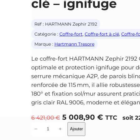
clé – ignifuge
Réf :
HARTMANN Zephir 2192
Catégorie :
Coffre-fort
, 
Coffre-fort à clé
, 
Coffre-f
Marque :
Hartmann Tresore
Le coffre-fort HARTMANN Zephir 2192 Cl
optimale et protection ignifuge pour 
serrure mécanique A2P, de parois bli
renforcée de 115 mm, il allie robustesse
180° et fixation sol/mur assurent pratic
gris clair RAL 9006, moderne et élégan
L
L
5 008,90
€
TTC
6 421,00
€
soit 
e
e
q
−
+
Ajouter
u
p
p