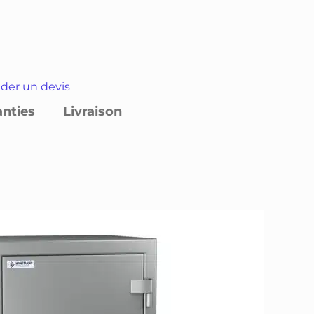
er un devis
anties
Livraison