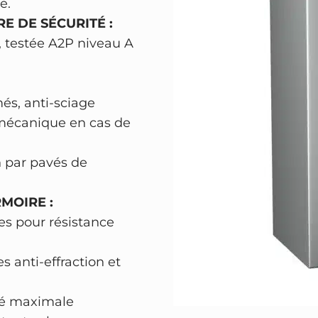
t
5
e.
o
E DE SÉCURITÉ :
0
r
 testée A2P niveau A
:
0
t
6
8
H
A
4
,
és, anti-sciage
R
2
9
 mécanique en cas de
T
1
0
M
,
 par pavés de
A
0
€
N
0
.
MOIRE :
N
es pour résistance
Z
€
e
 anti-effraction et
.
p
h
té maximale
i