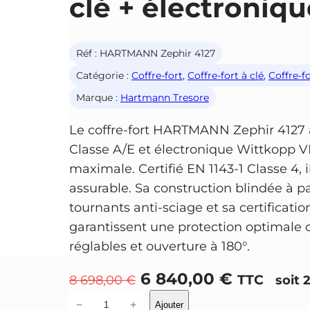
clé + électroniqu
Réf :
HARTMANN Zephir 4127
Catégorie :
Coffre-fort
, 
Coffre-fort à clé
, 
Coffre-f
Marque :
Hartmann Tresore
Le coffre-fort HARTMANN Zephir 4127 al
Classe A/E et électronique Wittkopp V
maximale. Certifié EN 1143-1 Classe 4, 
assurable. Sa construction blindée à pa
tournants anti-sciage et sa certificat
garantissent une protection optimale c
réglables et ouverture à 180°.
L
L
6 840,00
€
TTC
8 698,00
€
soit 
e
e
q
−
+
Ajouter