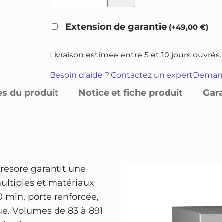
u
p
p
a
r
r
Extension de garantie
(
+
49,00
€
)
n
i
i
t
x
x
Livraison estimée entre 5 et 10 jours ouvrés.
i
i
a
t
Besoin d’aide ? Contactez un expert
Demand
n
c
é
es du produit
Notice et fiche produit
Gar
i
t
d
t
u
e
i
e
C
o
a
l
f
l
e
esore garantit une
f
é
s
ultiples et matériaux
r
t
t
30 min, porte renforcée,
e
a
ue. Volumes de 83 à 891
-