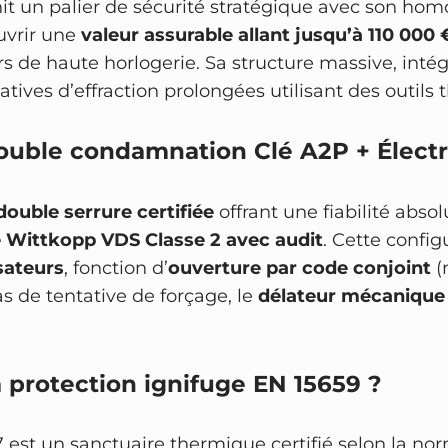
it un palier de sécurité stratégique avec son h
i
uvrir une
valeur assurable allant jusqu’à 110 000 
q
rs de haute horlogerie. Sa structure massive, inté
u
tatives d’effraction prolongées utilisant des outil
e
–
double condamnation Clé A2P + Élect
i
g
n
double serrure certifiée
offrant une fiabilité abso
i
e Wittkopp VDS Classe 2 avec audit
. Cette confi
f
isateurs
, fonction d’
ouverture par code conjoint
(
u
s de tentative de forçage, le
délateur mécanique
g
e
la protection ignifuge EN 15659 ?
 est un sanctuaire thermique certifié selon la n