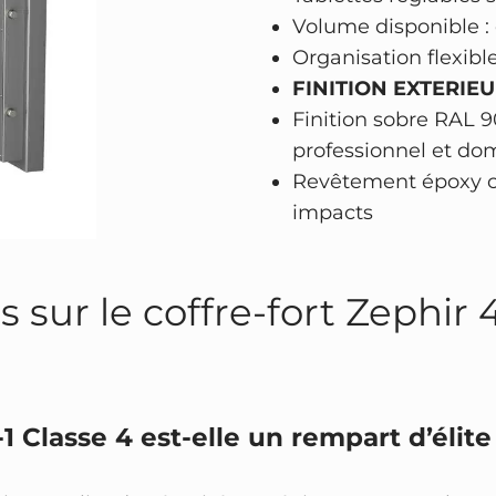
u
Volume disponible : d
r
Organisation flexibl
e
FINITION EXTERIEU
à
Finition sobre RAL 
c
professionnel et do
l
Revêtement époxy cui
é
impacts
+
é
l
 sur le coffre-fort Zephir 
e
c
t
r
1 Classe 4 est-elle un rempart d’élite
o
n