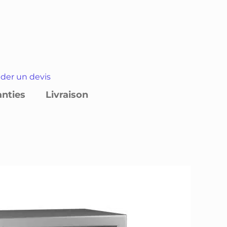
er un devis
anties
Livraison