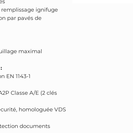
es
i
t remplissage ignifuge
r
on par pavés de
4
1
2
7
ouillage maximal
–
h
:
a
on EN 1143-1
u
t
 A2P Classe A/E (2 clés
e
s
sécurité, homologuée VDS
é
c
otection documents
u