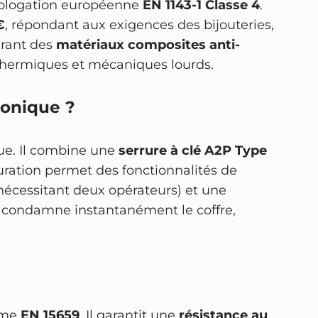
omologation européenne
EN 1143-1 Classe 4
.
€
, répondant aux exigences des bijouteries,
grant des
matériaux composites anti-
s thermiques et mécaniques lourds.
ronique ?
lue. Il combine une
serrure à clé A2P Type
guration permet des fonctionnalités de
nécessitant deux opérateurs) et une
condamne instantanément le coffre,
orme
EN 15659
. Il garantit une
résistance au