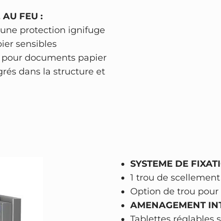
r
 AU FEU :
i
t une protection ignifuge
t
er sensibles
é
es pour documents papier
C
rés dans la structure et
l
a
s
s
e
4
–
SYSTEME DE FIXATI
s
1 trou de scellement
e
Option de trou pour 
r
AMENAGEMENT
IN
r
Tablettes réglables