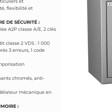
i
:
ticuliers et
f
t
6
é, flexibilité et
o
8
r
E DE SÉCURITÉ :
:
4
t
fiée A2P classe A/E, 2 clés
8
0
H
A
6
,
t classe 2 VDS : 1 000
R
9
0
ès 3 erreurs, 1 code
T
8
0
M
,
mporisation
A
0
€
N
0
.
nants chromés, anti-
N
Z
 délateur mécanique en
€
e
.
p
MOIRE :
h