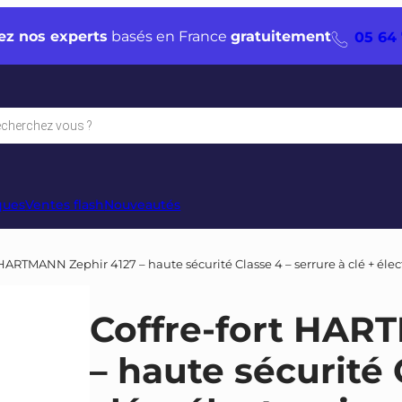
ez nos experts
basés en France
gratuitement
05 64 
che
s
ques
Ventes flash
Nouveautés
t HARTMANN Zephir 4127 – haute sécurité Classe 4 – serrure à clé + éle
Coffre-fort HAR
– haute sécurité 