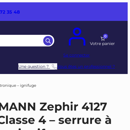
72 35 48
0
Se connecter
Une question ?
Vous êtes un professionnel ?
ctronique – ignifuge
TMANN Zephir 4127
Classe 4 – serrure à