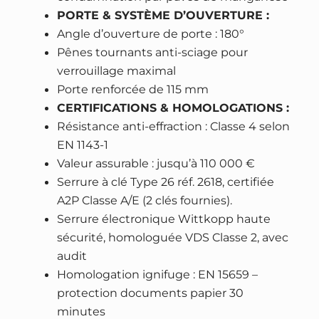
é
PORTE & SYSTÈME D’OUVERTURE :
c
Angle d’ouverture de porte : 180°
u
Pênes tournants anti-sciage pour
r
verrouillage maximal
i
Porte renforcée de 115 mm
t
CERTIFICATIONS & HOMOLOGATIONS :
é
Résistance anti-effraction : Classe 4 selon
C
EN 1143-1
l
Valeur assurable : jusqu’à 110 000 €
a
Serrure à clé Type 26 réf. 2618, certifiée
s
A2P Classe A/E (2 clés fournies).
s
Serrure électronique Wittkopp haute
e
sécurité, homologuée VDS Classe 2, avec
4
audit
–
Homologation ignifuge : EN 15659 –
s
protection documents papier 30
e
minutes