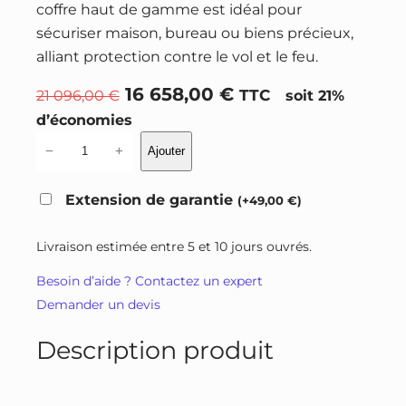
coffre haut de gamme est idéal pour
sécuriser maison, bureau ou biens précieux,
alliant protection contre le vol et le feu.
L
L
16 658,00
€
21 096,00
€
TTC
soit 21%
e
e
d’économies
p
p
q
−
+
Ajouter
r
r
u
a
i
i
Extension de garantie
(
+
49,00
€
)
n
x
x
t
i
a
Livraison estimée entre 5 et 10 jours ouvrés.
i
n
c
Besoin d’aide ? Contactez un expert
t
i
t
Demander un devis
é
t
u
d
i
e
Description produit
e
a
l
C
l
e
o