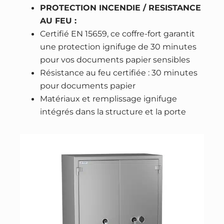
r
PROTECTION INCENDIE / RESISTANCE
r
AU FEU :
u
Certifié EN 15659, ce coffre-fort garantit
r
une protection ignifuge de 30 minutes
e
pour vos documents papier sensibles
à
Résistance au feu certifiée : 30 minutes
c
pour documents papier
l
Matériaux et remplissage ignifuge
é
intégrés dans la structure et la porte
+
é
l
e
c
t
r
o
n