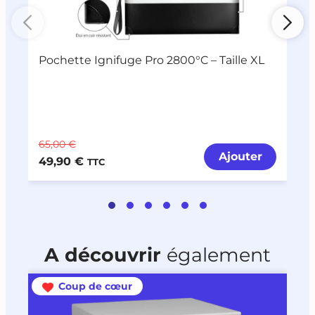
Pochette Ignifuge Pro 2800°C – Taille XL
F
s
65,00 €
5
Ajouter
49,90 €
3
TTC
A découvrir
également
Coup de cœur