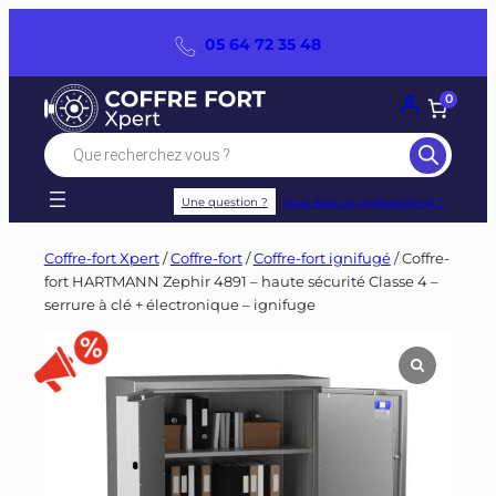
Panneau de gestion des cookies
Aller
05 64 72 35 48
au
contenu
0
Recherche
de
produits
Une question ?
Vous êtes un professionnel ?
Coffre-fort Xpert
/
Coffre-fort
/
Coffre-fort ignifugé
/ Coffre-
fort HARTMANN Zephir 4891 – haute sécurité Classe 4 –
serrure à clé + électronique – ignifuge