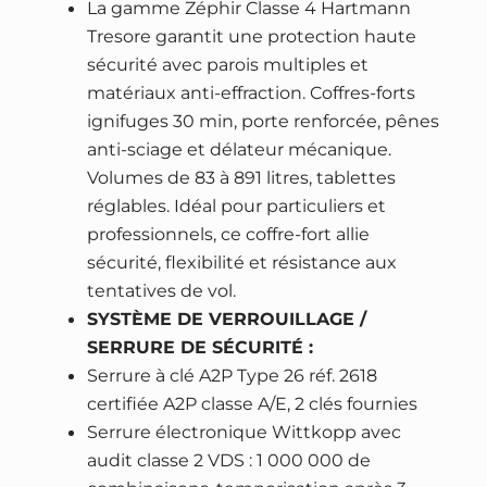
é
s
La gamme Zéphir Classe 4 Hartmann
f
t
t
Tresore garantit une protection haute
f
a
sécurité avec parois multiples et
r
i
:
matériaux anti-effraction. Coffres-forts
e
ignifuges 30 min, porte renforcée, pênes
t
1
-
anti-sciage et délateur mécanique.
6
f
Volumes de 83 à 891 litres, tablettes
:
6
o
réglables. Idéal pour particuliers et
2
5
r
professionnels, ce coffre-fort allie
1
8
t
sécurité, flexibilité et résistance aux
0
,
H
tentatives de vol.
9
0
A
SYSTÈME DE VERROUILLAGE /
6
0
R
SERRURE DE SÉCURITÉ :
,
T
Serrure à clé A2P Type 26 réf. 2618
0
€
M
certifiée A2P classe A/E, 2 clés fournies
0
.
A
Serrure électronique Wittkopp avec
N
audit classe 2 VDS : 1 000 000 de
€
N