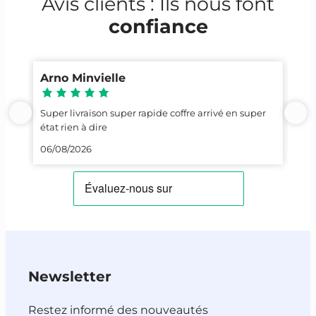
Avis clients : Ils nous font
confiance
Arno Minvielle
Ca
Super livraison super rapide coffre arrivé en super
Top
état rien à dire
23/
06/08/2026
Newsletter
Restez informé des nouveautés