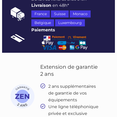
Livraison
en 48h*
France
Suisse
Monaco
Belgique
Luxembourg
Paiements
Extension de garantie
2 ans
2 ans supplémentaires
de garantie de vos
équipements
Une ligne téléphonique
privée et exclusive