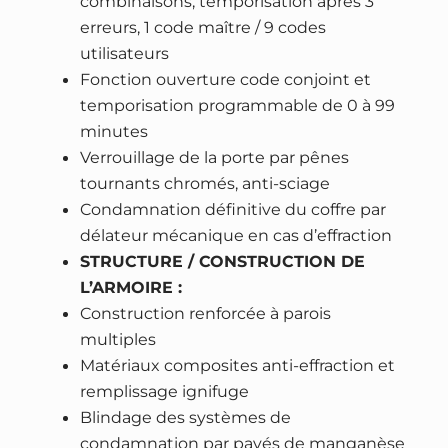
combinaisons, temporisation après 3
Z
.
erreurs, 1 code maître / 9 codes
e
utilisateurs
p
Fonction ouverture code conjoint et
h
temporisation programmable de 0 à 99
i
minutes
r
Verrouillage de la porte par pênes
4
tournants chromés, anti-sciage
8
Condamnation définitive du coffre par
9
délateur mécanique en cas d’effraction
1
STRUCTURE / CONSTRUCTION DE
–
L’ARMOIRE :
h
Construction renforcée à parois
a
multiples
u
Matériaux composites anti-effraction et
t
remplissage ignifuge
e
Blindage des systèmes de
s
condamnation par pavés de manganèse