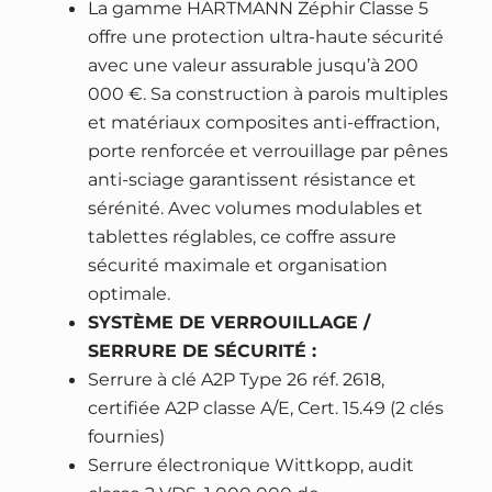
é
s
La gamme HARTMANN Zéphir Classe 5
f
t
t
offre une protection ultra-haute sécurité
f
a
avec une valeur assurable jusqu’à 200
r
i
:
000 €. Sa construction à parois multiples
e
et matériaux composites anti-effraction,
t
2
-
porte renforcée et verrouillage par pênes
3
f
anti-sciage garantissent résistance et
:
9
o
sérénité. Avec volumes modulables et
3
9
r
tablettes réglables, ce coffre assure
0
3
t
sécurité maximale et organisation
8
,
H
optimale.
5
9
A
SYSTÈME DE VERROUILLAGE /
4
0
R
SERRURE DE SÉCURITÉ :
,
T
Serrure à clé A2P Type 26 réf. 2618,
0
€
M
certifiée A2P classe A/E, Cert. 15.49 (2 clés
0
.
A
fournies)
N
Serrure électronique Wittkopp, audit
€
N