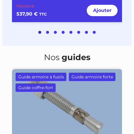
755,00 €
1
Ajouter
537,90 €
1
TTC
Nos
guides
Guide armoire à fusils
Guide armoire forte
Guide coffre-fort