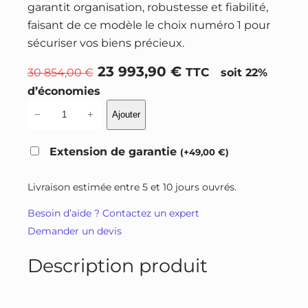
garantit organisation, robustesse et fiabilité,
faisant de ce modèle le choix numéro 1 pour
sécuriser vos biens précieux.
L
L
23 993,90
€
30 854,00
€
TTC
soit 22%
e
e
d’économies
p
p
q
−
+
Ajouter
r
r
u
a
i
i
Extension de garantie
(
+
49,00
€
)
n
x
x
t
i
a
Livraison estimée entre 5 et 10 jours ouvrés.
i
n
c
Besoin d’aide ? Contactez un expert
t
i
t
Demander un devis
é
t
u
d
i
e
Description produit
e
a
l
C
l
e
o