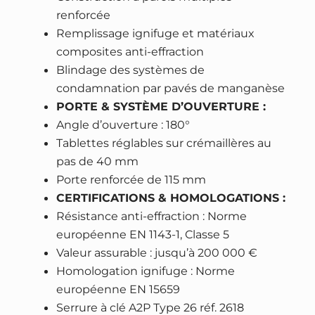
é
renforcée
c
Remplissage ignifuge et matériaux
u
composites anti-effraction
r
Blindage des systèmes de
i
condamnation par pavés de manganèse
t
PORTE & SYSTÈME D’OUVERTURE :
é
Angle d’ouverture : 180°
C
Tablettes réglables sur crémaillères au
l
pas de 40 mm
a
Porte renforcée de 115 mm
s
CERTIFICATIONS & HOMOLOGATIONS :
s
Résistance anti-effraction : Norme
e
européenne EN 1143-1, Classe 5
5
Valeur assurable : jusqu’à 200 000 €
–
Homologation ignifuge : Norme
s
européenne EN 15659
e
Serrure à clé A2P Type 26 réf. 2618