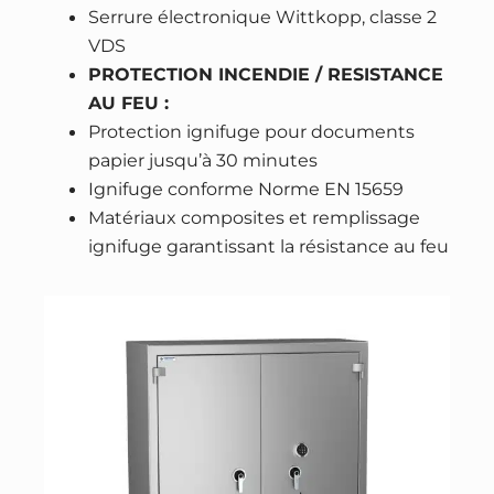
r
Serrure électronique Wittkopp, classe 2
r
VDS
u
PROTECTION INCENDIE / RESISTANCE
r
AU FEU :
e
Protection ignifuge pour documents
à
papier jusqu’à 30 minutes
c
Ignifuge conforme Norme EN 15659
l
Matériaux composites et remplissage
é
ignifuge garantissant la résistance au feu
+
é
l
e
c
t
r
o
n