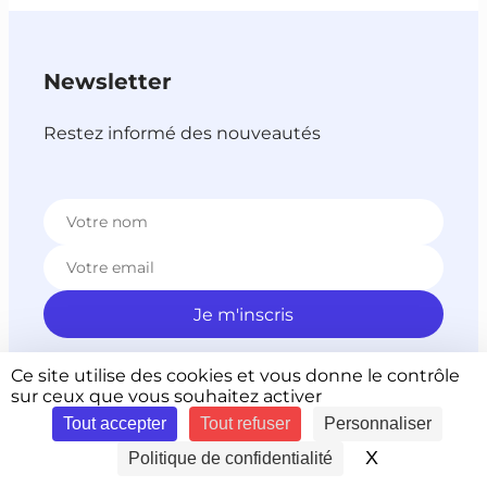
Newsletter
Restez informé des nouveautés
Nous utilisons Brevo en tant que plateforme marketing.
Ce site utilise des cookies et vous donne le contrôle
En soumettant ce formulaire, vous reconnaissez que les
sur ceux que vous souhaitez activer
informations que vous allez fournir seront transmises à
Tout accepter
Tout refuser
Personnaliser
Brevo en sa qualité de processeur de données; et ce
conformément à ses
conditions générales d’utilisation
.
X
Masquer le 
Politique de confidentialité