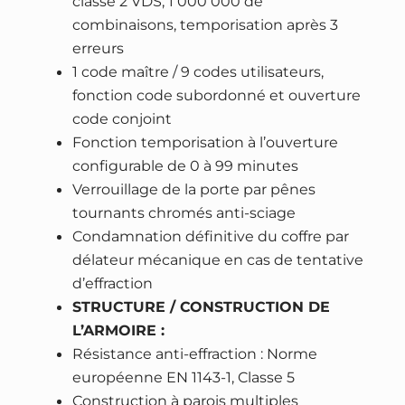
classe 2 VDS, 1 000 000 de
Z
.
combinaisons, temporisation après 3
e
erreurs
p
1 code maître / 9 codes utilisateurs,
h
fonction code subordonné et ouverture
i
code conjoint
r
Fonction temporisation à l’ouverture
5
configurable de 0 à 99 minutes
7
Verrouillage de la porte par pênes
6
tournants chromés anti-sciage
0
Condamnation définitive du coffre par
–
délateur mécanique en cas de tentative
h
d’effraction
a
STRUCTURE / CONSTRUCTION DE
u
L’ARMOIRE :
t
Résistance anti-effraction : Norme
e
européenne EN 1143-1, Classe 5
s
Construction à parois multiples