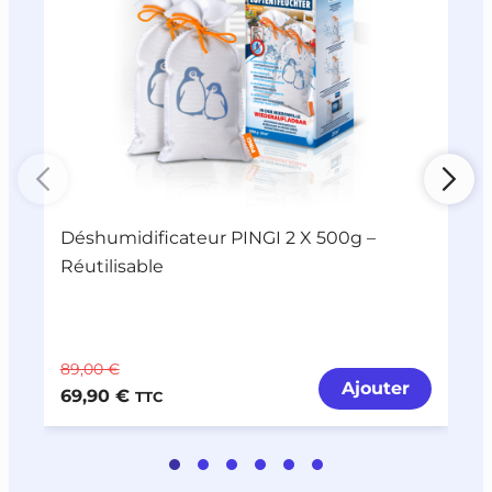
Déshumidificateur PINGI 2 X 500g –
P
Réutilisable
89,00 €
6
Ajouter
69,90 €
4
TTC