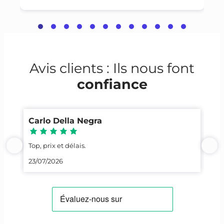
Avis clients : Ils nous font
confiance
Carlo Della Negra
Yo
Top, prix et délais.
Con
23/07/2026
20/