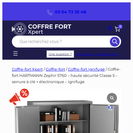
Panneau de gestion des cookies
Aller
05 64 72 35 48
au
contenu
0
Recherche
de
produits
Une question ?
Vous êtes un professionnel ?
Coffre-fort Xpert
/
Coffre-fort
/
Coffre-fort ignifugé
/ Coffre-
fort HARTMANN Zephir 5760 – haute sécurité Classe 5 –
serrure à clé + électronique – ignifuge