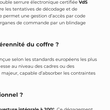
uble serrure électronique certifiée
VdS
e les tentatives de décodage et de
me permet une gestion d’accès par code
es organes de commande par un blindage
pérennité du coffre ?
onçue selon les standards européens les plus
blesse au niveau des cadres ou des
 majeur, capable d’absorber les contraintes
ionnel ?
verture intégrale à 200°
. Ce dégagement