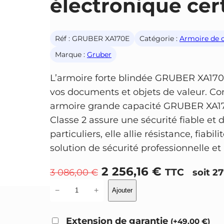
électronique cert
Réf :
GRUBER XA170E
Catégorie :
Armoire de 
Marque :
Gruber
L’armoire forte blindée GRUBER XA170
vos documents et objets de valeur. Con
armoire grande capacité GRUBER XA17
Classe 2 assure une sécurité fiable et
particuliers, elle allie résistance, fiab
solution de sécurité professionnelle e
L
L
2 256,16
€
TTC
3 086,00
€
soit 2
e
e
q
−
+
Ajouter
u
p
p
a
r
r
Extension de garantie
(
+
49,00
€
)