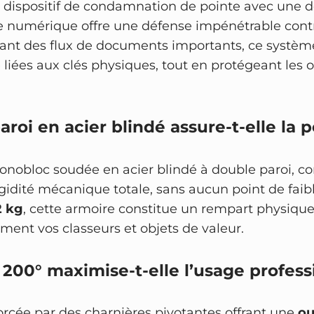
e
 dispositif de condamnation de pointe avec une do
 numérique offre une défense impénétrable contr
érant des flux de documents importants, ce systè
té liées aux clés physiques, tout en protégeant l
roi en acier blindé assure-t-elle la 
onobloc soudée en acier blindé à double paroi, c
rigidité mécanique totale, sans aucun point de fai
2 kg
, cette armoire constitue un rempart physique
ent vos classeurs et objets de valeur.
200° maximise-t-elle l’usage profess
rcée par des charnières pivotantes offrant une
ou