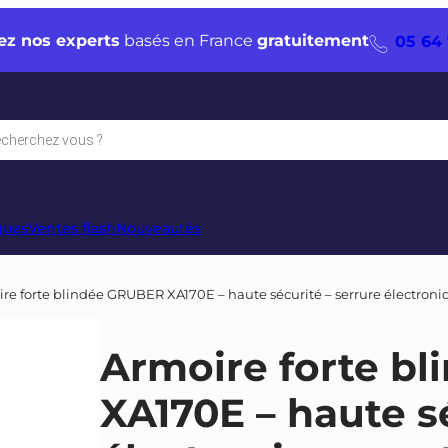
ez nos experts
basés en France
gratuitement
05 64 
che
s
ques
Ventes flash
Nouveautés
re forte blindée GRUBER XA170E – haute sécurité – serrure électroniq
Armoire forte b
XA170E – haute sé