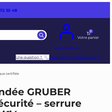
72 35 48
0
Se connecter
Une question ?
Vous êtes un professionnel ?
ue certifiée
lindée GRUBER
curité – serrure