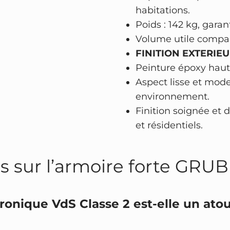
t
habitations.
r
Poids : 142 kg, garant
o
Volume utile compact
n
FINITION EXTERIEU
i
Peinture époxy haute
q
Aspect lisse et mode
u
environnement.
e
Finition soignée et 
c
et résidentiels.
e
r
s sur l’armoire forte GRU
t
i
f
ronique VdS Classe 2 est-elle un atou
i
é