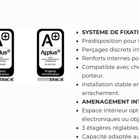
r
i
t
é
SYSTEME DE FIXATI
–
Prédisposition pour 
s
Perçages discrets int
e
Renforts internes po
r
Compatible avec che
r
porteur.
u
Installation stable
r
arrachement.
e
AMENAGEMENT
IN
é
Espace intérieur op
l
électroniques ou obj
e
3 étagères réglables
c
Capacité adaptée au