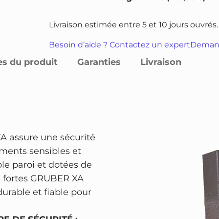
n
i
i
t
x
x
Livraison estimée entre 5 et 10 jours ouvrés.
i
i
a
t
Besoin d’aide ? Contactez un expert
Demand
n
c
é
es du produit
Garanties
Livraison
i
t
d
t
u
e
i
e
A
r
a
l
m
l
e
 assure une sécurité
o
é
s
ents sensibles et
i
t
t
le paroi et dotées de
r
a
es fortes GRUBER XA
e
i
:
durable et fiable pour
f
t
2
o