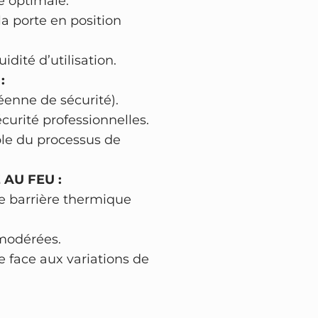
e optimale.
X
 porte en position
A
1
idité d’utilisation.
7
:
0
éenne de sécurité).
E
urité professionnelles.
–
ble du processus de
h
a
 AU FEU :
u
ne barrière thermique
t
e
 modérées.
s
e face aux variations de
é
c
u