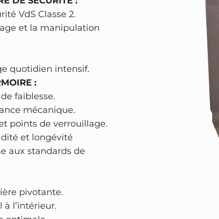
E DE SÉCURITÉ :
2
r
ité VdS Classe 2.
:
5
t
çage et la manipulation
3
6
e
b
0
,
l
8
1
ge quotidien intensif.
i
6
6
MOIRE :
n
,
de faiblesse.
d
0
€
stance mécanique.
é
0
.
et points de verrouillage.
e
dité et longévité
G
me aux standards de
€
R
.
U
B
ère pivotante.
E
à l’intérieur.
R