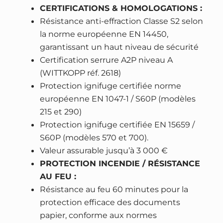
P
CERTIFICATIONS & HOMOLOGATIONS :
5
Résistance anti-effraction Classe S2 selon
7
la norme européenne EN 14450,
0
garantissant un haut niveau de sécurité
–
Certification serrure A2P niveau A
h
(WITTKOPP réf. 2618)
a
Protection ignifuge certifiée norme
u
européenne EN 1047-1 / S60P (modèles
t
215 et 290)
e
Protection ignifuge certifiée EN 15659 /
s
S60P (modèles 570 et 700).
é
Valeur assurable jusqu’à 3 000 €
c
PROTECTION INCENDIE / RÉSISTANCE
u
AU FEU :
r
Résistance au feu 60 minutes pour la
i
protection efficace des documents
t
papier, conforme aux normes
é