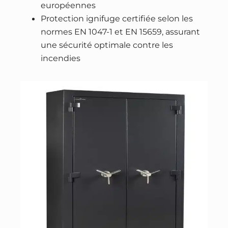
européennes
C
Protection ignifuge certifiée selon les
l
normes EN 1047-1 et EN 15659, assurant
a
une sécurité optimale contre les
s
incendies
s
e
S
2
–
s
e
r
r
u
r
e
à