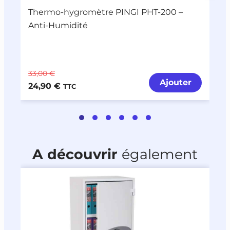
Thermo-hygromètre PINGI PHT-200 –
D
Anti-Humidité
R
33,00 €
8
Ajouter
24,90 €
6
TTC
A découvrir
également