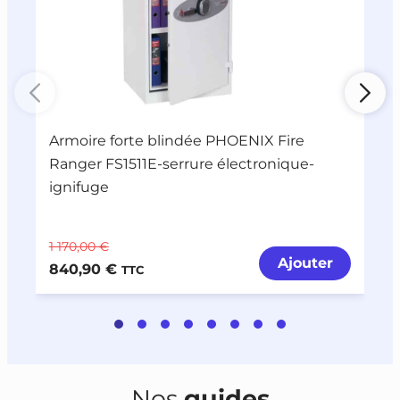
Armoire forte blindée PHOENIX Fire
A
Ranger FS1511E-serrure électronique-
R
ignifuge
1 170,00 €
1
Ajouter
840,90 €
7
TTC
Nos
guides