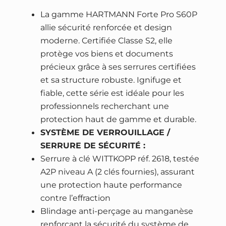
r
é
s
La gamme HARTMANN Forte Pro S60P
m
t
t
allie sécurité renforcée et design
o
a
moderne. Certifiée Classe S2, elle
i
i
:
protège vos biens et documents
r
précieux grâce à ses serrures certifiées
t
6
e
et sa structure robuste. Ignifuge et
3
f
fiable, cette série est idéale pour les
:
6
o
professionnels recherchant une
8
9
r
protection haut de gamme et durable.
2
,
t
SYSTÈME DE VERROUILLAGE /
7
9
e
SERRURE DE SÉCURITÉ :
9
0
b
Serrure à clé WITTKOPP réf. 2618, testée
,
l
A2P niveau A (2 clés fournies), assurant
0
€
i
une protection haute performance
0
.
n
contre l’effraction
d
Blindage anti-perçage au manganèse
€
é
renforçant la sécurité du système de