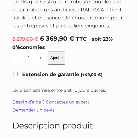
tandis que sa structure robuste double paroi
et sa finition gris anthracite RAL 7024 offrent
fiabilité et élégance. Un choix premium pour
les entreprises et particuliers exigeants.
L
L
6 369,90
€
8 279,00
€
TTC
soit 23%
e
e
d’économies
p
p
q
−
+
Ajouter
r
r
u
a
i
i
Extension de garantie
(
+
49,00
€
)
n
x
x
t
i
a
Livraison estimée entre 5 et 10 jours ouvrés.
i
n
c
Besoin d’aide ? Contactez un expert
t
i
t
Demander un devis
é
t
u
d
i
e
Description produit
e
a
l
A
l
e