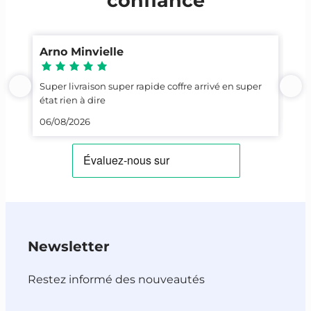
confiance
Arno Minvielle
Ca
Super livraison super rapide coffre arrivé en super
Top
état rien à dire
23/
06/08/2026
Newsletter
Restez informé des nouveautés