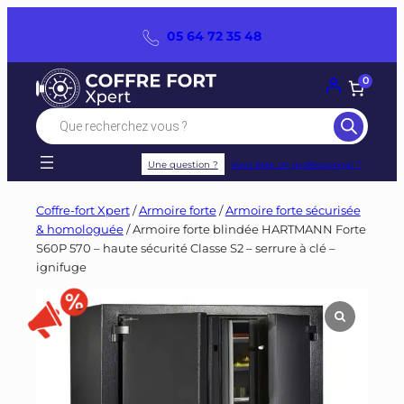
Panneau de gestion des cookies
Aller
05 64 72 35 48
au
contenu
0
Recherche
de
produits
Une question ?
Vous êtes un professionnel ?
Coffre-fort Xpert
/
Armoire forte
/
Armoire forte sécurisée
& homologuée
/ Armoire forte blindée HARTMANN Forte
S60P 570 – haute sécurité Classe S2 – serrure à clé –
ignifuge