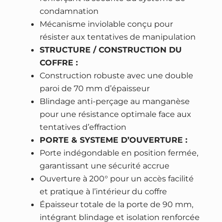
.
e
condamnation
H
Mécanisme inviolable conçu pour
A
résister aux tentatives de manipulation
R
STRUCTURE / CONSTRUCTION DU
T
COFFRE :
M
Construction robuste avec une double
A
paroi de 70 mm d’épaisseur
N
Blindage anti-perçage au manganèse
N
pour une résistance optimale face aux
F
tentatives d’effraction
o
PORTE & SYSTEME D’OUVERTURE :
r
Porte indégondable en position fermée,
t
garantissant une sécurité accrue
e
Ouverture à 200° pour un accès facilité
S
et pratique à l’intérieur du coffre
6
Épaisseur totale de la porte de 90 mm,
0
intégrant blindage et isolation renforcée