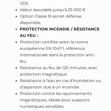
o
VDS
n
Valeur assurable jusqu’à 25 000 €
1
Option Classe B secret défense
2
disponible
8
PROTECTION INCENDIE / RÉSISTANCE
0
AU FEU :
–
Protection certifiée selon la norme
h
européenne EN 1047-1, référence
a
internationale dans la protection anti-
u
feu
t
Résistance au feu de 120 minutes, avec
e
protection magnétique
s
Résistance à l’eau en cas d’inondation ou
é
d’aspersion due à un incendie
c
Protection contre les rayonnements
u
magnétiques, idéale pour supports
r
numériques sensibles
i