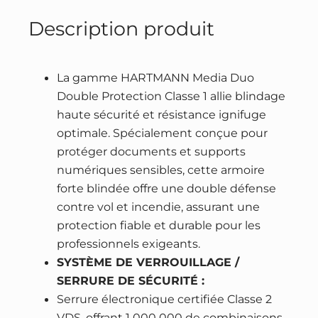
d
i
e
Description produit
e
a
l
A
l
e
r
é
s
La gamme HARTMANN Media Duo
m
t
t
Double Protection Classe 1 allie blindage
o
a
haute sécurité et résistance ignifuge
i
i
:
optimale. Spécialement conçue pour
r
protéger documents et supports
t
8
e
numériques sensibles, cette armoire
7
f
forte blindée offre une double défense
:
3
o
contre vol et incendie, assurant une
1
5
r
protection fiable et durable pour les
1
,
t
professionnels exigeants.
3
9
e
SYSTÈME DE VERROUILLAGE /
8
0
b
SERRURE DE SÉCURITÉ :
2
l
Serrure électronique certifiée Classe 2
,
€
i
VDS, offrant 1 000 000 de combinaisons