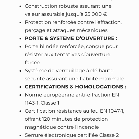
D
Construction robuste assurant une
u
valeur assurable jusqu’à 25 000 €
o
Protection renforcée contre l’effraction,
D
perçage et attaques mécaniques
o
PORTE & SYSTEME D’OUVERTURE :
u
Porte blindée renforcée, conçue pour
b
résister aux tentatives d’ouverture
l
forcée
e
Système de verrouillage à clé haute
P
sécurité assurant une fiabilité maximale
r
CERTIFICATIONS & HOMOLOGATIONS :
o
Norme européenne anti-effraction EN
t
1143-1, Classe 1
e
Certification résistance au feu EN 1047-1,
c
offrant 120 minutes de protection
t
magnétique contre l’incendie
i
Serrure électronique certifiée Classe 2