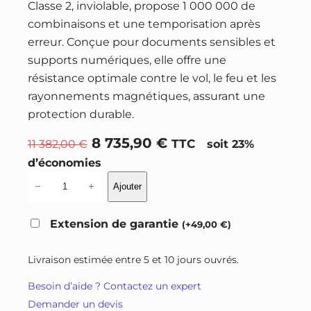
Classe 2, inviolable, propose 1 000 000 de
combinaisons et une temporisation après
erreur. Conçue pour documents sensibles et
supports numériques, elle offre une
résistance optimale contre le vol, le feu et les
rayonnements magnétiques, assurant une
protection durable.
L
L
8 735,90
€
11 382,00
€
TTC
soit 23%
e
e
d’économies
p
p
q
−
+
Ajouter
r
r
u
a
i
i
Extension de garantie
(
+
49,00
€
)
n
x
x
t
i
a
Livraison estimée entre 5 et 10 jours ouvrés.
i
n
c
Besoin d’aide ? Contactez un expert
t
i
t
Demander un devis
é
t
u