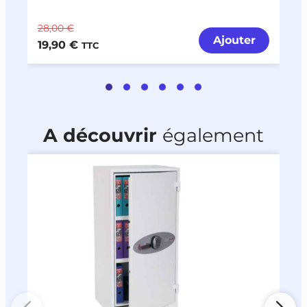
28,00 €
8
Ajouter
19,90 €
6
TTC
A découvrir
également