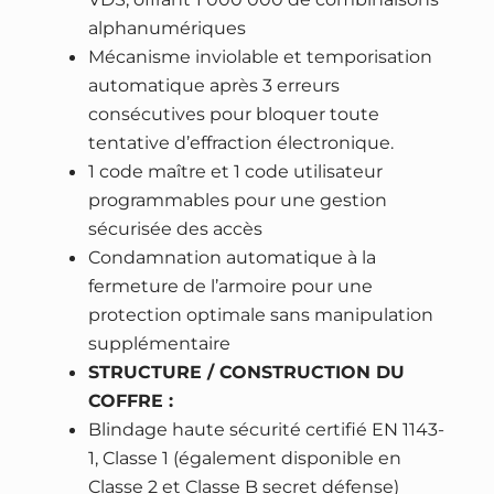
0
.
n
alphanumériques
0
d
Mécanisme inviolable et temporisation
é
automatique après 3 erreurs
€
e
consécutives pour bloquer toute
H
.
tentative d’effraction électronique.
A
1 code maître et 1 code utilisateur
R
programmables pour une gestion
T
sécurisée des accès
M
Condamnation automatique à la
A
fermeture de l’armoire pour une
N
protection optimale sans manipulation
N
supplémentaire
M
STRUCTURE / CONSTRUCTION DU
e
COFFRE :
d
Blindage haute sécurité certifié EN 1143-
i
1, Classe 1 (également disponible en
a
Classe 2 et Classe B secret défense)