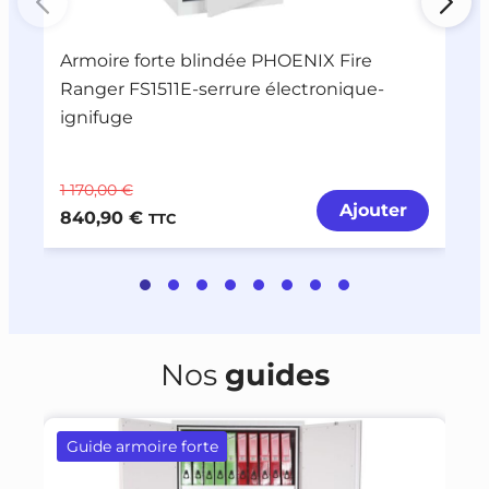
Armoire forte blindée PHOENIX Fire
A
Ranger FS1511E-serrure électronique-
R
ignifuge
1 170,00 €
1
Ajouter
840,90 €
7
TTC
Nos
guides
Guide armoire forte