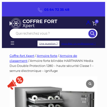
Panneau de gestion des cookies
Aller
05 64 72 35 48
au
contenu
0
Recherche
de
produits
Une question ?
Vous êtes un professionnel ?
Coffre-fort Xpert
/
Armoire forte
/
Armoire de
classement
/ Armoire forte blindée HARTMANN Media
Duo Double Protection 1280 – haute sécurité Classe 1 –
serrure électronique – ignifuge