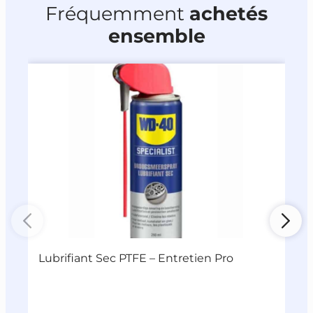
Fréquemment
achetés
ensemble
Lubrifiant Sec PTFE – Entretien Pro
D
R