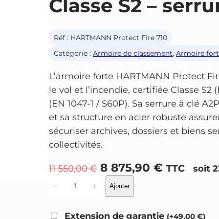
Classe S2 – serru
Réf :
HARTMANN Protect Fire 710
Catégorie :
Armoire de classement
, 
Armoire for
L’armoire forte HARTMANN Protect Fire
le vol et l’incendie, certifiée Classe S
(EN 1047-1 / S60P). Sa serrure à clé 
et sa structure en acier robuste assure
sécuriser archives, dossiers et biens s
collectivités.
L
L
8 875,90
€
TTC
11 550,00
€
soit 
e
e
q
−
+
Ajouter
u
p
p
a
r
r
Extension de garantie
(
+
49,00
€
)