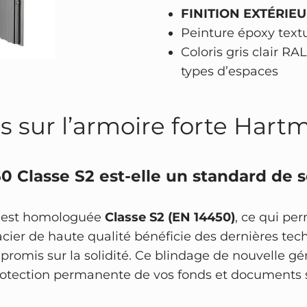
a
FINITION EXTÉRIEU
s
Peinture époxy textu
s
Coloris gris clair RA
e
types d’espaces
S
2
s sur l’armoire forte Hart
–
s
e
50 Classe S2 est-elle un standard de s
r
r
u
est homologuée
Classe S2 (EN 14450)
, ce qui pe
r
cier de haute qualité bénéficie des dernières tech
e
romis sur la solidité. Ce blindage de nouvelle gé
à
rotection permanente de vos fonds et documents s
c