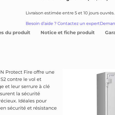
n
i
i
t
x
x
Livraison estimée entre 5 et 10 jours ouvrés.
i
i
a
t
Besoin d’aide ? Contactez un expert
Demand
n
c
é
es du produit
Notice et fiche produit
Gar
i
t
d
t
u
e
i
e
A
r
a
l
m
l
e
Protect Fire offre une
o
é
s
2 contre le vol et
i
t
t
e et leur serrure à clé
r
a
surent la sécurité
e
i
:
écieux. Idéales pour
f
t
8
 en sécurité et résistance
o