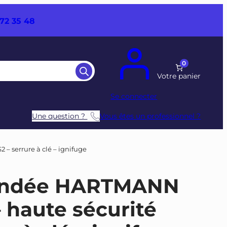
72 35 48
0
Se connecter
Une question ?
Vous êtes un professionnel ?
 – serrure à clé – ignifuge
blindée HARTMANN
– haute sécurité