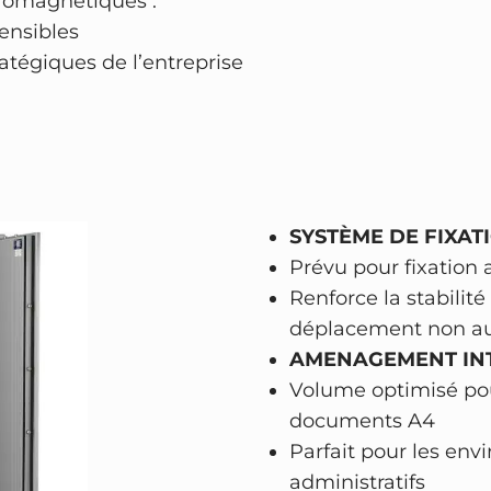
tromagnétiques :
–
ensibles
h
ratégiques de l’entreprise
a
u
t
e
s
é
SYSTÈME DE FIXATI
c
Prévu pour fixation 
u
Renforce la stabilit
r
déplacement non au
i
AMENAGEMENT
IN
t
Volume optimisé pour
é
documents A4
C
Parfait pour les en
l
administratifs