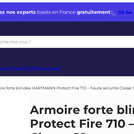
ez nos experts
basés en France
gratuitement
05 64 
che
s
ques
Ventes flash
Nouveautés
re forte blindée HARTMANN Protect Fire 710 – haute sécurité Classe S2
Armoire forte 
Protect Fire 710 