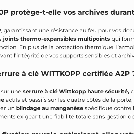
l
é
P protège-t-elle vos archives duran
–
i
P
, garantissant une résistance au feu pour vos d
g
es
joints thermo-expansibles multipoints
qui form
n
nction. En plus de la protection thermique, l’arm
i
rvant l’intégrité de vos supports sensibles et archi
f
u
errure à clé WITTKOPP certifiée A2P 
g
e
e sur une
serrure à clé Wittkopp haute sécurité,
c
ge
actifs et passifs sur les quatre côtés de la port
par un
blindage au manganèse
spécifique contre
ments exigeant une fiabilité totale sans gestion de