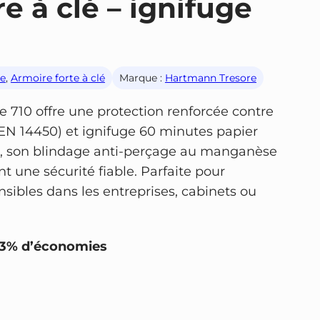
re à clé – ignifuge
te
, 
Armoire forte à clé
Marque :
Hartmann Tresore
 710 offre une protection renforcée contre
2 (EN 14450) et ignifuge 60 minutes papier
A2P, son blindage anti-perçage au manganèse
nt une sécurité fiable. Parfaite pour
ensibles dans les entreprises, cabinets ou
23% d’économies