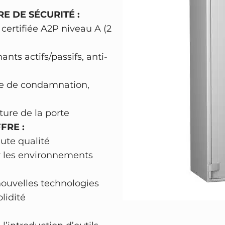
8
r
E DE SÉCURITÉ :
:
7
t
certifiée A2P niveau A (2
1
5
e
b
1
,
nts actifs/passifs, anti-
l
5
9
i
5
0
 de condamnation,
n
0
d
,
€
re de la porte
é
0
.
FRE :
e
0
ute qualité
H
r les environnements
A
€
R
ouvelles technologies
T
.
lidité
M
A