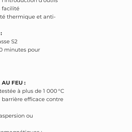
 l’introduction d’outils
N
facilité
N
té thermique et anti-
P
r
:
o
asse S2
t
60 minutes pour
e
c
t
F
 AU FEU :
i
testée à plus de 1 000 °C
r
 barrière efficace contre
e
7
’aspersion ou
1
0